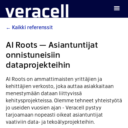
←
Kaikki referenssit
AI Roots — Asiantuntijat
onnistuneisiin
dataprojekteihin
AI Roots on ammattimaisten yrittäjien ja
kehittäjien verkosto, joka auttaa asiakkaitaan
menestymään dataan liittyvissä
kehitysprojekteissa. Olemme tehneet yhteistyötä
jo useiden vuosien ajan - Veracell pystyy
tarjoamaan nopeasti oikeat asiantuntijat
vaativiin data- ja tekoälyprojekteihin.