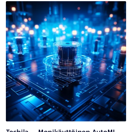
Techila — Monikäyttöinen AutoML-