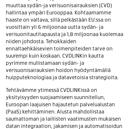
muuttaa sydän-ja verisuonisairauksien (CVD)
hallintaa ympäri Eurooppaa. Kohtaamamme
haaste on valtava, sillä pelkästään EU:ssa on
vuosittain yli 6 miljoonaa uutta sydän- ja
verisuonitautitapausta ja 1,8 miljoonaa kuolemaa
niiden johdosta. Tehokkaiden
ennaltaehkäisevien toimenpiteiden tarve on
suurempi kuin koskaan. CVDLINKin kautta
pyrimme mullistamaan sydän- ja
verisuonisairauksien hoidon hyödyntämällä
huipputeknologiaa ja datavetoisia strategioita.
Tehtävämme ytimessä CVDLINKissä on
yksityisyyden suojaamiseen suunnitellun,
Euroopan laajuisen hajautetun palvelualustan
(PaaS) kehittäminen. Alusta mahdollistaa
saumattoman ja laillisten vaatimusten mukaisen
datan integraation, jakamisen ja automatisoidun