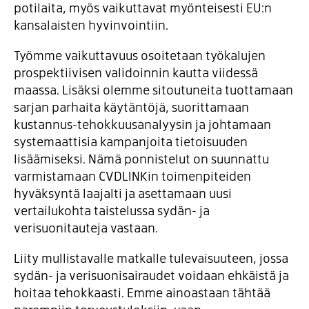
potilaita, myös vaikuttavat myönteisesti EU:n
kansalaisten hyvinvointiin.
Työmme vaikuttavuus osoitetaan työkalujen
prospektiivisen validoinnin kautta viidessä
maassa. Lisäksi olemme sitoutuneita tuottamaan
sarjan parhaita käytäntöjä, suorittamaan
kustannus-tehokkuusanalyysin ja johtamaan
systemaattisia kampanjoita tietoisuuden
lisäämiseksi. Nämä ponnistelut on suunnattu
varmistamaan CVDLINKin toimenpiteiden
hyväksyntä laajalti ja asettamaan uusi
vertailukohta taistelussa sydän- ja
verisuonitauteja vastaan.
Liity mullistavalle matkalle tulevaisuuteen, jossa
sydän- ja verisuonisairaudet voidaan ehkäistä ja
hoitaa tehokkaasti. Emme ainoastaan tähtää