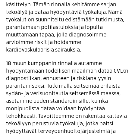
käsittelyn. Tämän rinnalla kehitämme sarjan
tekoälyä ja dataa hyödyntäviä työkaluja. Nämä
työkalut on suunniteltu edistämään tutkimusta,
parantamaan potilastuloksia ja lopulta
muuttamaan tapaa, jolla diagnosoimme,
arvioimme riskit ja hoidamme
kardiovaskulaarisia sairauksia.
18 muun kumppanin rinnalla autamme
hyödyntämään todellisen maailman dataa CVD:n
diagnostiikan, ennusteen ja riskianalyysin
parantamiseksi. Tutkimalla seitsemää erilaista
sydän- ja verisuonitautia seitsemässä maassa,
asetamme uuden standardin sille, kuinka
monipuolista dataa voidaan hyödyntää
tehokkaasti. Tavoitteemme on rakentaa kattavia
tekoälyyn perustuvia työkaluja, jotka paitsi
hyödyttävät terveydenhuoltojärjestelmiä ja