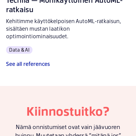
ratkaisu
Kehitimme käyttökelpoisen AutoML-ratkaisun,
sisältäen mustan laatikon
optimointiominaisuudet.
Data & AI
See
all references
Kiinnostuitko?
Nämä onnistumiset ovat vain jäävuoren
huippu. Muutetaan yhdessä ”mitäpä jos”